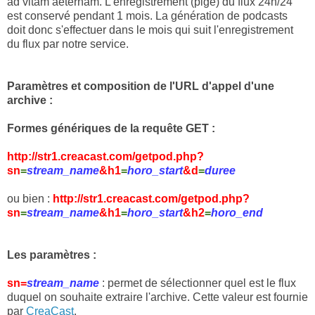
ad vitam aeternam. L'enregistrement (pige) du flux 24h/24
est conservé pendant 1 mois. La génération de podcasts
doit donc s'effectuer dans le mois qui suit l'enregistrement
du flux par notre service.
Paramètres et composition de l'URL d'appel d'une
archive :
Formes génériques de la requête GET :
http://str1.creacast.com/getpod.php?
sn
=
stream_name
&h1
=
horo_start
&d
=
duree
ou bien :
http://str1.creacast.com/getpod.php?
sn
=
stream_name
&h1
=
horo_start
&h2
=
horo_end
Les paramètres :
sn=
stream_name
: permet de sélectionner quel est le flux
duquel on souhaite extraire l'archive
. Cette valeur est fournie
par
CreaCast
.