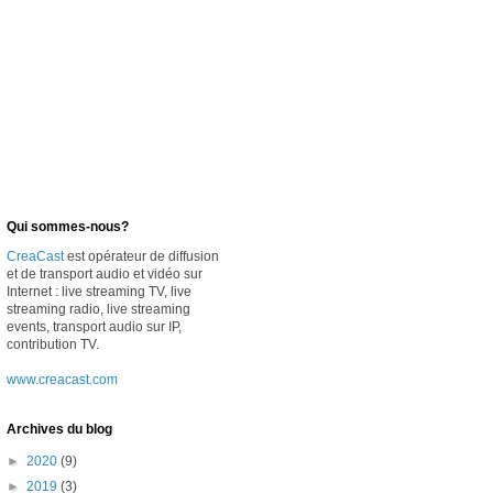
Qui sommes-nous?
CreaCast
est opérateur de diffusion
et de transport audio et vidéo sur
Internet : live streaming TV, live
streaming radio, live streaming
events, transport audio sur IP,
contribution TV.
www.creacast.com
Archives du blog
►
2020
(9)
►
2019
(3)