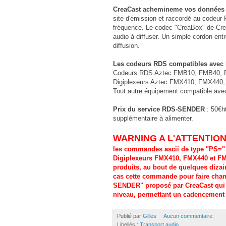
CreaCast achemineme vos données
site d'émission et raccordé au codeur
fréquence. Le codec "CreaBox" de Cre
audio à diffuser. Un simple cordon ent
diffusion.
Les codeurs RDS compatibles avec
Codeurs RDS Aztec FMB10, FMB40,
Digiplexeurs Aztec FMX410, FMX440
Tout autre équipement compatible avec
Prix du service RDS-SENDER
: 50€h
supplémentaire à alimenter.
WARNING A L'ATTENTIO
les commandes ascii de type "PS=
Digiplexeurs FMX410, FMX440 et FMX
produits, au bout de quelques diza
cas cette commande pour faire chan
SENDER" proposé par CreaCast qui 
niveau, permettant un cadencement pl
Publié par
Gilles
Aucun commentaire:
Libellés :
Transport audio