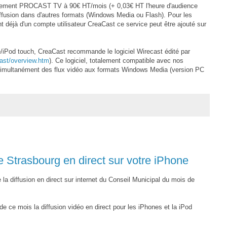
nnement PROCAST TV à 90€ HT/mois (+ 0,03€ HT l'heure d'audience
iffusion dans d'autres formats (Windows Media ou Flash). Pour les
t déjà d'un compte utilisateur CreaCast ce service peut être ajouté sur
e/iPod touch, CreaCast recommande le logiciel Wirecast édité par
ast/overview.htm
). Ce logiciel, totalement compatible avec nos
simultanément des flux vidéo aux formats Windows Media (version PC
e Strasbourg en direct sur votre iPhone
la diffusion en direct sur internet du Conseil Municipal du mois de
e ce mois la diffusion vidéo en direct pour les iPhones et la iPod