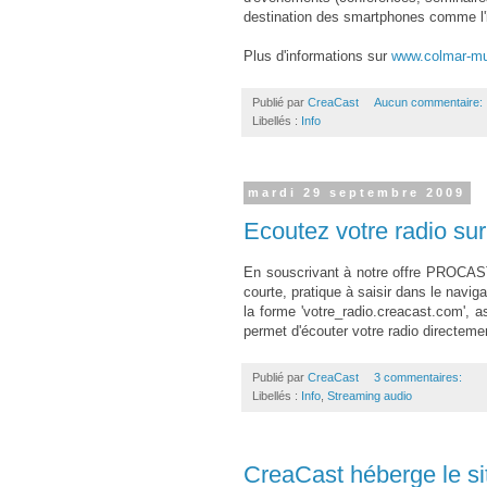
destination des smartphones comme l'
Plus d'informations sur
www.colmar-mu
Publié par
CreaCast
Aucun commentaire:
Libellés :
Info
mardi 29 septembre 2009
Ecoutez votre radio su
En souscrivant à notre offre PROCAST
courte, pratique à saisir dans le navi
la forme 'votre_radio.creacast.com',
permet d'écouter votre radio directeme
Publié par
CreaCast
3 commentaires:
Libellés :
Info
,
Streaming audio
CreaCast héberge le s