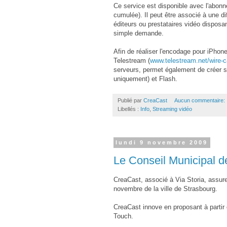
Ce service est disponible avec l'abo
cumulée). Il peut être associé à une d
éditeurs ou prestataires vidéo disposan
simple demande.
Afin de réaliser l'encodage pour iPhon
Telestream (
www.telestream.net/wire-c
serveurs, permet également de créer 
uniquement) et Flash.
Publié par
CreaCast
Aucun commentaire:
Libellés :
Info
,
Streaming vidéo
lundi 9 novembre 2009
Le Conseil Municipal d
CreaCast, associé à Via Storia, assure 
novembre de la ville de Strasbourg.
CreaCast innove en proposant à partir d
Touch.