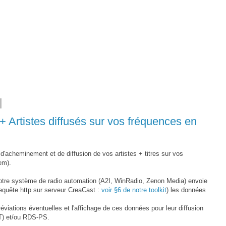
Artistes diffusés sur vos fréquences en
'acheminement et de diffusion de vos artistes + titres sur vos
em).
otre système de radio automation (A2I, WinRadio, Zenon Media) envoie
requête http sur serveur CreaCast :
voir §6 de notre toolkit
) les données
viations éventuelles et l'affichage de ces données pour leur diffusion
) et/ou RDS-PS.