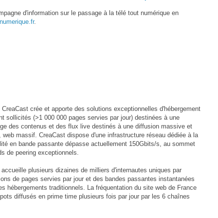
mpagne d'information sur le passage à la télé tout numérique en
umerique.fr
.
, CreaCast crée et apporte des solutions exceptionnelles d'hébergement
t sollicités (>1 000 000 pages servies par jour) destinées à une
ge des contenus et des flux live destinés à une diffusion massive et
o, web massif. CreaCast dispose d'une infrastructure réseau dédiée à la
bilité en bande passante dépasse actuellement 150Gbits/s, au sommet
ds de peering exceptionnels.
ccueille plusieurs dizaines de milliers d'internautes uniques par
lions de pages servies par jour et des bandes passantes instantanées
es hébergements traditionnels. La fréquentation du site web de France
ots diffusés en prime time plusieurs fois par jour par les 6 chaînes