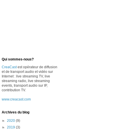
Qui sommes-nous?
CreaCast
est opérateur de diffusion
et de transport audio et vidéo sur
Internet : live streaming TV, live
streaming radio, live streaming
events, transport audio sur IP,
contribution TV.
www.creacast.com
Archives du blog
►
2020
(9)
►
2019
(3)