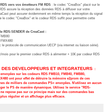
 RDS vers vos émetteurs FM RDS
: le codec "CreaBox" placé sur le
 RDS assure la réception des données RDS à diffuser sur votre
aCast peut assurer évidemment en même temps la réception du signal
re le codec "CreaBox" et le codeur RDS suffit pour permettre cette
 le RDS-SENDER de CreaCast :
 FMB80
, FMX480
 le protocole de communication UECP (via internet ou liaison série).
t/mois pour le premier codeur RDS à alimenter + 10€ par codeur RDS
N DES DEVELOPPEURS ET INTEGRATEURS
:
" envoyées sur les codeurs RDS FMB10, FMB40, FMB80,
480 ont pour effet de détruire la mémoire e2prom de ces
ines de milliers de commandes PS= envoyées. N'utilisez en aucun
ger le PS de manière dynamique. Utilisez le service "RDS-
ne repose pas sur ce principe mais sur des commandes bas
us régulier et un affichage plus efficace.